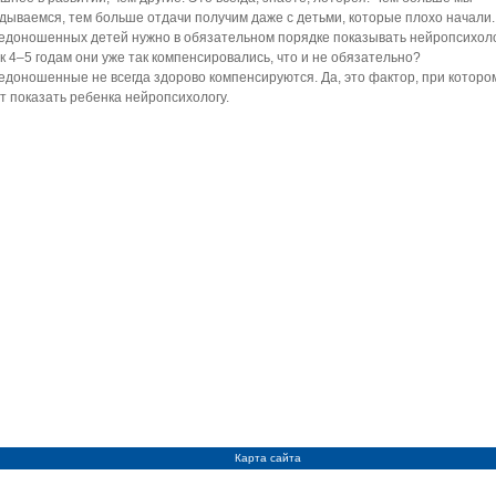
дываемся, тем больше отдачи получим даже с детьми, которые плохо начали.
едоношенных детей нужно в обязательном порядке показывать нейропсихол
к 4–5 годам они уже так компенсировались, что и не обязательно?
доношенные не всегда здорово компенсируются. Да, это фактор, при которо
т показать ребенка нейропсихологу.
Карта сайта