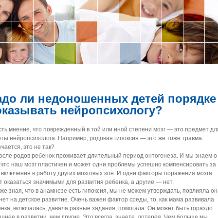
адо ли недоношенных детей порядке
оказывать нейропсихологу?
ть мнение, что поврежденный в той или иной степени мозг — это предмет дл
ты нейропсихолога. Например, родовая гипоксия — это же тоже травма.
чается, это не так?
сле родов ребенок проживает длительный период онтогенеза. И мы знаем о
 что наш мозг пластичен и может одни проблемы успешно компенсировать за
 включения в работу других мозговых зон. И одни факторы поражения мозга
т оказаться значимыми для развития ребенка, а другие — нет.
же зная, что в анамнезе есть гипоксия, мы не можем утверждать, повлияла он
нет на детское развитие. Очень важен фактор среды, то, как мама развивала
нка, включалась, давала разные задания, помогала. Он может быть гораздо
шнее в развитии, чем другие. Это всегда, знаете, лотерея. Чем больше мы