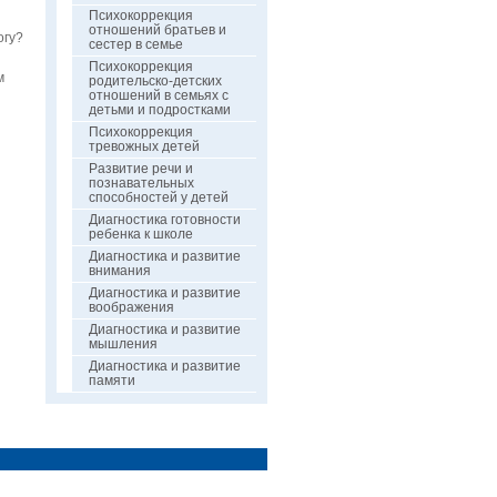
Психокоррекция
отношений братьев и
огу?
сестер в семье
Психокоррекция
м
родительско-детских
отношений в семьях с
детьми и подростками
Психокоррекция
тревожных детей
Развитие речи и
познавательных
способностей у детей
Диагностика готовности
ребенка к школе
Диагностика и развитие
внимания
Диагностика и развитие
воображения
Диагностика и развитие
мышления
Диагностика и развитие
памяти