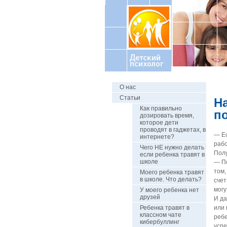
О нас
Статьи
Н
Как правильно
п
дозировать время,
которое дети
проводят в гаджетах, в
— Ес
интернете?
рабо
Чего НЕ нужно делать
Полу
если ребенка травят в
школе
— По
том,
Моего ребенка травят
в школе. Что делать?
счет
могу
У моего ребенка нет
друзей
И да
Ребенка травят в
или 
классном чате
ребе
кибербуллинг
успе