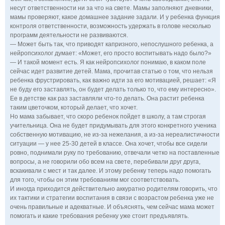
несут ответственности ни за что на свете. Мамы заполняют дневники,
мамы проверяют, какое домашнее задание задали. И у ребенка функция
контроля ответственности, возможность удержать в голове несколько
программ деятельности не развиваются.
— Может быть так, что приводят капризного, непослушного ребенка, а
нейропсихолог думает: «Может, его просто воспитывать надо было?»
— И такой момент есть. Я как нейропсихолог понимаю, в каком поле
сейчас идет развитие детей. Мама, прочитав статью о том, что нельзя
ребенка фрустрировать, как важно идти за его мотивацией, решает: «Я
не буду его заставлять, он будет делать только то, что ему интересно».
Ее в детстве как раз заставляли что-то делать. Она растит ребенка
таким цветочком, который делает, что хочет.
Но мама забывает, что скоро ребенок пойдет в школу, а там строгая
учительница. Она не будет придумывать для этого конкретного ученика
собственную мотивацию, не из-за нежелания, а из-за нереалистичности
ситуации — у нее 25-30 детей в классе. Она хочет, чтобы все сидели
ровно, поднимали руку по требованию, отвечали четко на поставленные
вопросы, а не говорили обо всем на свете, перебивали друг друга,
вскакивали с мест и так далее. И этому ребенку теперь надо помогать
для того, чтобы он этим требованиям мог соответствовать.
И иногда приходится действительно аккуратно родителям говорить, что
их тактики и стратегии воспитания в связи с возрастом ребенка уже не
очень правильные и адекватные. И объяснять, чем сейчас мама может
помогать и какие требования ребенку уже стоит предъявлять.