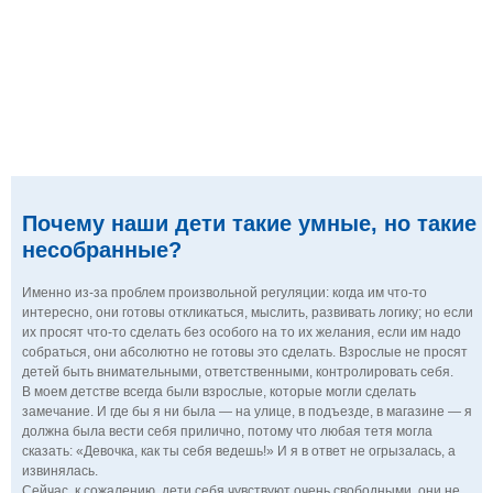
Почему наши дети такие умные, но такие
несобранные?
Именно из-за проблем произвольной регуляции: когда им что-то
интересно, они готовы откликаться, мыслить, развивать логику; но если
их просят что-то сделать без особого на то их желания, если им надо
собраться, они абсолютно не готовы это сделать. Взрослые не просят
детей быть внимательными, ответственными, контролировать себя.
В моем детстве всегда были взрослые, которые могли сделать
замечание. И где бы я ни была — на улице, в подъезде, в магазине — я
должна была вести себя прилично, потому что любая тетя могла
сказать: «Девочка, как ты себя ведешь!» И я в ответ не огрызалась, а
извинялась.
Сейчас, к сожалению, дети себя чувствуют очень свободными, они не